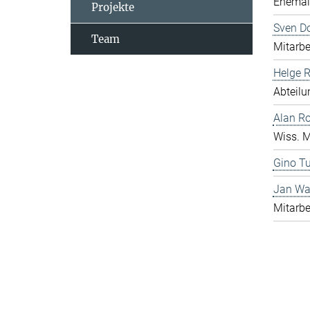
Ehemali
Projekte
Sven D
Team
Mitarbe
Helge 
Abteilu
Alan R
Wiss. M
Gino Tu
Jan Wa
Mitarbe