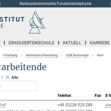
Radioastronomische Fundamentalphysik
E
GRADUIERTENSCHULE
AKTUELL
KARRIERE
Forschung
Technische Entwicklung
VLBI-Technologie
team
tarbeitende
T
W
Alle
Telefon
Fax
E-
Alef
+49 (0)228-525-289
ale