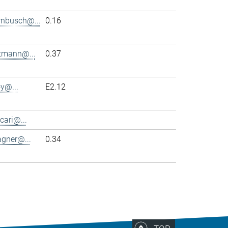
rnbusch@...
0.16
ttmann@...
0.37
y@...
E2.12
cari@...
agner@...
0.34