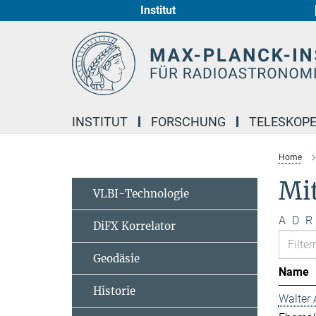
Institut
Hauptinhalt
INSTITUT
FORSCHUNG
TELESKOP
Home
Mi
VLBI-Technologie
A
D
R
DiFX Korrelator
Geodäsie
Name
Historie
Walter 