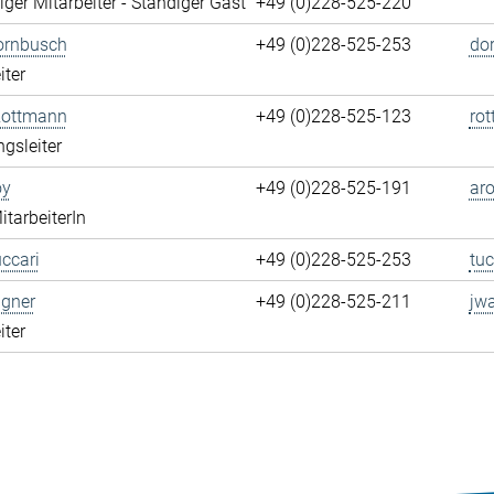
ger Mitarbeiter - Ständiger Gast
+49 (0)228-525-220
ornbusch
+49 (0)228-525-253
do
iter
Rottmann
+49 (0)228-525-123
ro
ngsleiter
oy
+49 (0)228-525-191
aro
itarbeiterIn
ccari
+49 (0)228-525-253
tuc
gner
+49 (0)228-525-211
jw
iter