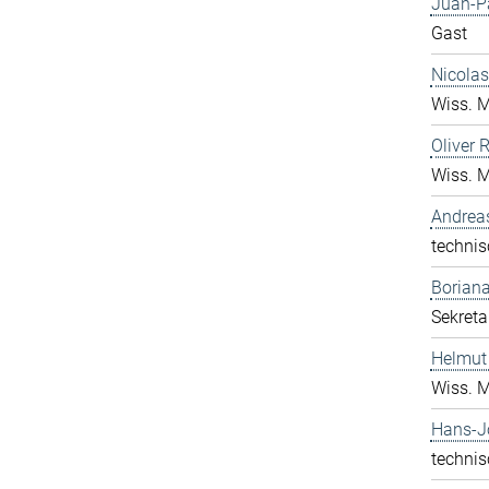
Juan-P
Gast
Nicolas
Wiss. M
Oliver 
Wiss. M
Andrea
technis
Boriana
Sekreta
Helmut
Wiss. M
Hans-J
technis