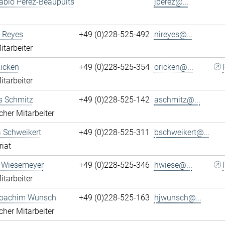
ablo Perez-Beaupuits
jperez@...
 Reyes
+49 (0)228-525-492
nireyes@...
itarbeiter
Ricken
+49 (0)228-525-354
oricken@...
itarbeiter
s Schmitz
+49 (0)228-525-142
aschmitz@...
cher Mitarbeiter
 Schweikert
+49 (0)228-525-311
bschweikert@...
riat
 Wiesemeyer
+49 (0)228-525-346
hwiese@...
itarbeiter
oachim Wunsch
+49 (0)228-525-163
hjwunsch@...
cher Mitarbeiter