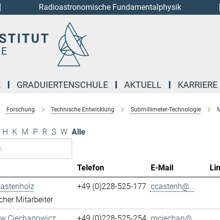
Radioastronomische Fundamentalphysik
E
GRADUIERTENSCHULE
AKTUELL
KARRIERE
Forschung
Technische Entwicklung
Submillimeter-Technologie
M
H
K
M
P
R
S
W
Alle
Telefon
E-Mail
Li
Castenholz
+49 (0)228-525-177
ccastenh@...
cher Mitarbeiter
aw Ciechanowicz
+49 (0)228-525-254
mciechan@...