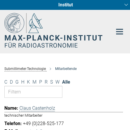
Institut
Hauptinhalt
Sternentstehung und Galaxienentwicklung
Radioastronomische Fundamentalphysik
Submillimeter-Technologie
Mitarbeitende
C
D
G
H
K
M
P
R
S
W
Alle
Claus Castenholz
technischer Mitarbeiter
+49 (0)228-525-177