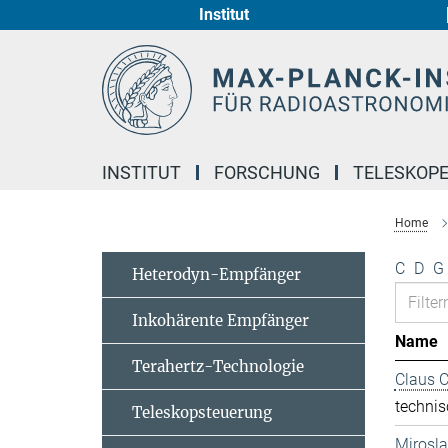
Institut
Hauptinhalt
INSTITUT
FORSCHUNG
TELESKOP
Home
C
D
G
Heterodyn-Empfänger
Inkohärente Empfänger
Name
Terahertz-Technologie
Claus 
technis
Teleskopsteuerung
Mirosl