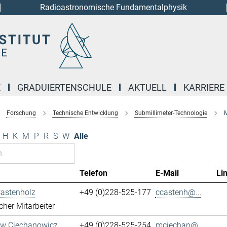
Radioastronomische Fundamentalphysik
E
GRADUIERTENSCHULE
AKTUELL
KARRIERE
Forschung
Technische Entwicklung
Submillimeter-Technologie
M
H
K
M
P
R
S
W
Alle
Telefon
E-Mail
Li
Castenholz
+49 (0)228-525-177
ccastenh@...
cher Mitarbeiter
aw Ciechanowicz
+49 (0)228-525-254
mciechan@...