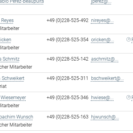
ablo Perez-Beaupuits
jperez@...
 Reyes
+49 (0)228-525-492
nireyes@...
itarbeiter
Ricken
+49 (0)228-525-354
oricken@...
itarbeiter
s Schmitz
+49 (0)228-525-142
aschmitz@...
cher Mitarbeiter
 Schweikert
+49 (0)228-525-311
bschweikert@...
riat
 Wiesemeyer
+49 (0)228-525-346
hwiese@...
itarbeiter
oachim Wunsch
+49 (0)228-525-163
hjwunsch@...
cher Mitarbeiter