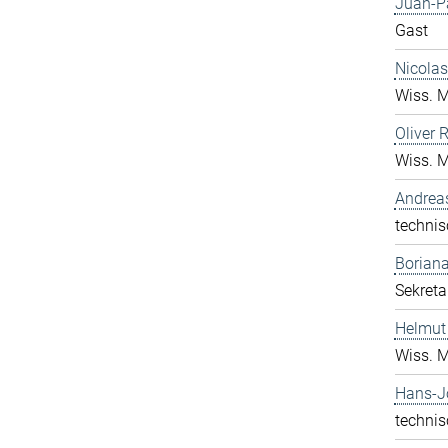
Juan-P
Gast
Nicolas
Wiss. M
Oliver 
Wiss. M
Andrea
technis
Boriana
Sekreta
Helmut
Wiss. M
Hans-J
technis