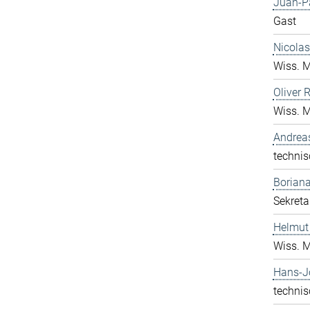
Juan-P
Gast
Nicolas
Wiss. M
Oliver 
Wiss. M
Andrea
technis
Boriana
Sekreta
Helmut
Wiss. M
Hans-J
technis