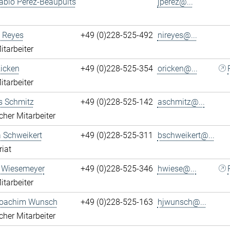
ablo Perez-Beaupuits
jperez@...
 Reyes
+49 (0)228-525-492
nireyes@...
itarbeiter
Ricken
+49 (0)228-525-354
oricken@...
itarbeiter
s Schmitz
+49 (0)228-525-142
aschmitz@...
cher Mitarbeiter
 Schweikert
+49 (0)228-525-311
bschweikert@...
riat
 Wiesemeyer
+49 (0)228-525-346
hwiese@...
itarbeiter
oachim Wunsch
+49 (0)228-525-163
hjwunsch@...
cher Mitarbeiter