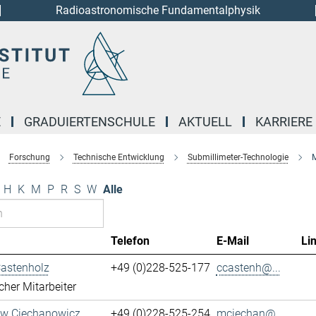
Radioastronomische Fundamentalphysik
E
GRADUIERTENSCHULE
AKTUELL
KARRIERE
Forschung
Technische Entwicklung
Submillimeter-Technologie
M
H
K
M
P
R
S
W
Alle
Telefon
E-Mail
Li
Castenholz
+49 (0)228-525-177
ccastenh@...
cher Mitarbeiter
aw Ciechanowicz
+49 (0)228-525-254
mciechan@...