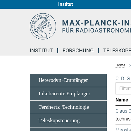
Institut
Hauptinhalt
INSTITUT
FORSCHUNG
TELESKOP
Home
C
D
G
Heterodyn-Empfänger
Inkohärente Empfänger
Name
Terahertz-Technologie
Claus 
technis
Teleskopsteuerung
Mirosl