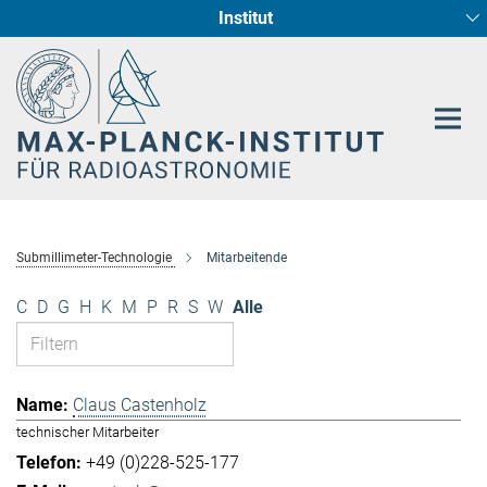
Institut
Hauptinhalt
Sternentstehung und Galaxienentwicklung
Radioastronomische Fundamentalphysik
Submillimeter-Technologie
Mitarbeitende
C
D
G
H
K
M
P
R
S
W
Alle
Claus Castenholz
technischer Mitarbeiter
+49 (0)228-525-177