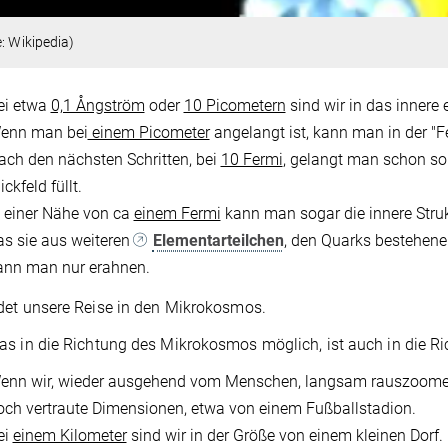
e: Wikipedia)
ei etwa
0,1 Ångström
oder
10 Picometern
sind wir in das innere
enn man bei
einem Picometer
angelangt ist, kann man in der "
ach den nächsten Schritten, bei
10 Fermi
, gelangt man schon so
ickfeld füllt.
n einer Nähe von ca
einem Fermi
kann man sogar die innere Struk
as sie aus weiteren
Elementarteilchen
, den Quarks bestehene
ann man nur erahnen.
det unsere Reise in den Mikrokosmos.
s in die Richtung des Mikrokosmos möglich, ist auch in die 
enn wir, wieder ausgehend vom Menschen, langsam rauszoomen,
och vertraute Dimensionen, etwa von einem Fußballstadion.
ei
einem Kilometer
sind wir in der Größe von einem kleinen Dorf.