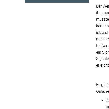
Der Wel
ihm nur
mussten
können.
ist, e
nächste
Entfern
ein Sig
Signale
erreich
Es gibt
Galaxi
u