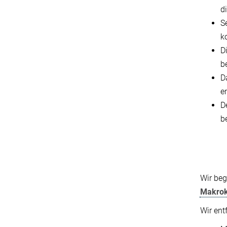
d
S
ko
D
b
D
e
D
b
Wir beg
Makro
Wir ent