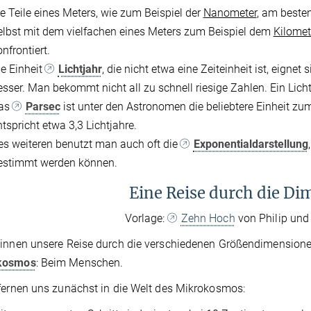
ie Teile eines Meters, wie zum Beispiel der
Nanometer
, am besten
elbst mit dem vielfachen eines Meters zum Beispiel dem
Kilomet
nfrontiert.
ie Einheit
Lichtjahr
, die nicht etwa eine Zeiteinheit ist, eign
esser. Man bekommt nicht all zu schnell riesige Zahlen. Ein Lichtj
as
Parsec
ist unter den Astronomen die beliebtere Einheit z
ntspricht etwa 3,3 Lichtjahre.
es weiteren benutzt man auch oft die
Exponentialdarstellung
estimmt werden können.
Eine Reise durch die D
Vorlage:
Zehn Hoch
von Philip und
innen unsere Reise durch die verschiedenen Größendimensione
kosmos
: Beim Menschen.
fernen uns zunächst in die Welt des Mikrokosmos: