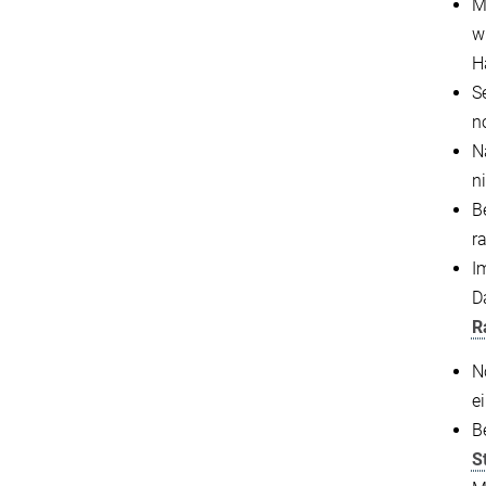
M
w
H
S
n
N
n
B
r
I
D
R
N
e
B
S