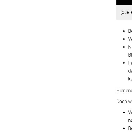
(Quell
B
W
N
Bl
I
d
k
Hier en
Doch wa
W
n
B