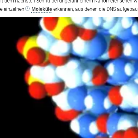
it dem nächsten Schritt bei ungefähr
einem Nanometer
sehen wi
ie einzelnen
Moleküle
erkennen, aus denen die DNS aufgebaut 