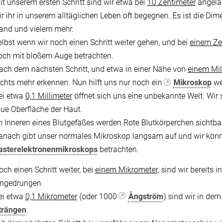
it unserem ersten Schritt sind wir etwa bei
10 Zentimeter
angelan
ir ihr in unserem alltäglichen Leben oft begegnen. Es ist die Di
and und vielem mehr.
elbst wenn wir noch einen Schritt weiter gehen, und bei
einem Ze
och mit bloßem Auge betrachten.
ach dem nächsten Schritt, und etwa in einer Nähe von
einem Mil
ichts mehr erkennen. Nun hilft uns nur noch ein
Mikroskop
wei
ei etwa
0,1 Millimeter
öffnet sich uns eine unbekannte Welt. Wir 
aue Oberfläche der Haut.
m Inneren eines Blutgefäßes werden Rote Blutkörperchen sichtba
anach gibt unser normales Mikroskop langsam auf und wir könne
asterelektronenmikroskops
betrachten.
och einen Schritt weiter, bei
einem Mikrometer
, sind wir bereits 
ingedrungen.
ei etwa
0,1 Mikrometer
(oder 1000
Ångström
) sind wir in de
trängen
.