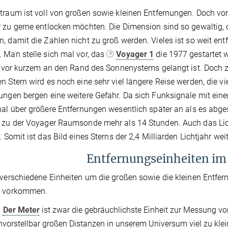
traum ist voll von großen sowie kleinen Entfernungen. Doch vo
 zu gerne entlocken möchten. Die Dimension sind so gewaltig,
, damit die Zahlen nicht zu groß werden. Vieles ist so weit en
 Man stelle sich mal vor, das
Voyager 1
die 1977 gestartet w
rst vor kurzem an den Rand des Sonnenystems gelangt ist. Do
n Stern wird es noch eine sehr viel längere Reise werden, die 
ungen bergen eine weitere Gefahr. Da sich Funksignale mit ein
nal über größere Entfernungen wesentlich später an als es abg
 zu der Voyager Raumsonde mehr als 14 Stunden. Auch das Lich
t. Somit ist das Bild eines Sterns der 2,4 Milliarden Lichtjahr wei
Entfernungseinheiten i
 verschiedene Einheiten um die großen sowie die kleinen Entfe
e vorkommen.
Der Meter
ist zwar die gebräuchlichste Einheit zur Messung von
nvorstellbar großen Distanzen in unserem Universum viel zu kle