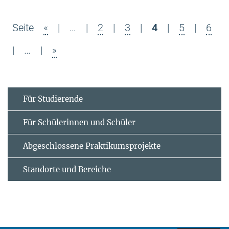
Seite
«
|
…
|
2
|
3
|
4
|
5
|
6
|
…
|
»
Für Studierende
Für Schülerinnen und Schüler
Abgeschlossene Praktikumsprojekte
Standorte und Bereiche