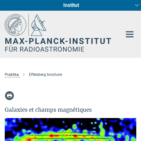
Institut
Hauptinhalt
Sternentstehung und Galaxienentwicklung
Radioastronomische Fundamentalphysik
Praktika
Effelsberg brochure
Galaxies et champs magnétiques