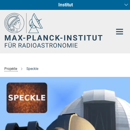
Institut
Hauptinhalt
Sternentstehung und Galaxienentwicklung
Radioastronomische Fundamentalphysik
Projekte
Speckle