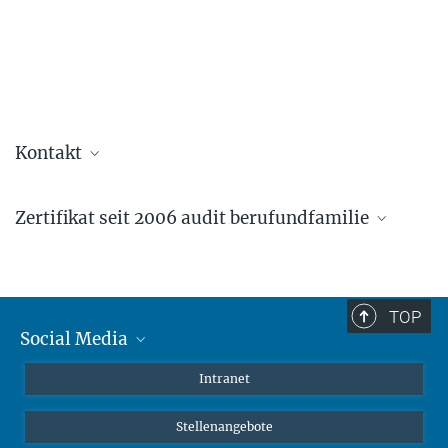
Kontakt
Petra Spilles
Zertifikat seit 2006 audit berufundfamilie
Personalleitung
career@...
Sylvia Mertens
TOP
Personalverwaltung
Social Media
career@...
Mastodon
Intranet
Hanni Sun
Instagram
Personalverwaltung
Stellenangebote
LinkedIn
career@...