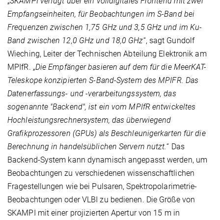
„
SKAMPI verfügt über ein volldigitales Frontend mit zwei
Empfangseinheiten, für Beobachtungen im S-Band bei
Frequenzen zwischen 1,75 GHz und 3,5 GHz und im Ku-
Band zwischen 12,0 GHz und 18,0 GHz
“, sagt Gundolf
Wieching, Leiter der Technischen Abteilung Elektronik am
MPIfR. „
Die Empfänger basieren auf dem für die MeerKAT-
Teleskope konzipierten S-Band-System des MPIFR. Das
Datenerfassungs- und -verarbeitungssystem, das
sogenannte "Backend", ist ein vom MPIfR entwickeltes
Hochleistungsrechnersystem, das überwiegend
Grafikprozessoren (GPUs) als Beschleunigerkarten für die
Berechnung in handelsüblichen Servern nutzt.
“ Das
Backend-System kann dynamisch angepasst werden, um
Beobachtungen zu verschiedenen wissenschaftlichen
Fragestellungen wie bei Pulsaren, Spektropolarimetrie-
Beobachtungen oder VLBI zu bedienen. Die Größe von
SKAMPI mit einer projizierten Apertur von 15 m in