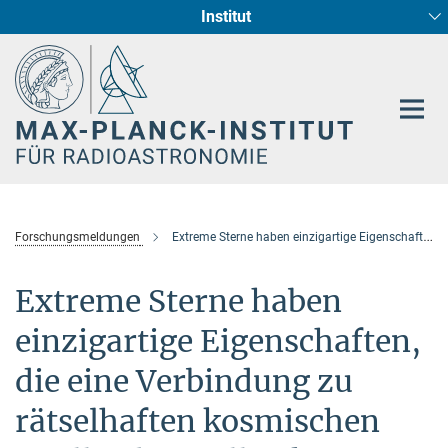
Institut
Hauptinhalt
Sternentstehung und Galaxienentwicklung
Radioastronomische Fundamentalphysik
Forschungsmeldungen
Extreme Sterne haben einzigartige Eigenschaften, die eine Verbindung zu rätselhaften kosmischen Quellen herstellen könnten
Extreme Sterne haben
einzigartige Eigenschaften,
die eine Verbindung zu
rätselhaften kosmischen