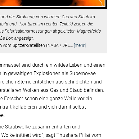
tergrund der Strahlung von warmem Gas und Staub im
bild und Konturen im rechten Teilbild zeigen die
ng aus Polarisationsmessungen abgeleiteten Magnetfelds
eiße Box angezeigt.
n vom Spitzer-Satelliten (NASA / JPL
…
[mehr]
enmasse) sind durch ein wildes Leben und einen
n in gewaltigen Explosionen als Supernovae.
ereichen Sterne entstehen aus sehr dichten und
terstellaren Wolken aus Gas und Staub befinden.
ie Forscher schon eine ganze Weile vor ein
rkraft kollabieren und sich damit selbst
pe.
iche Staubwolke zusammenhalten und
Wolke initiiert wird”, sagt Thushara Pillai vom