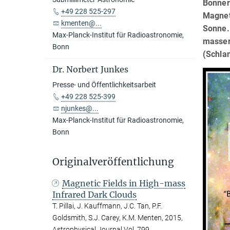
Bonner
+49 228 525-297
Magnet
kmenten@...
Sonne.
Max-Planck-Institut für Radioastronomie,
masser
Bonn
(Schlan
Dr. Norbert Junkes
Presse- und Öffentlichkeitsarbeit
+49 228 525-399
njunkes@...
Max-Planck-Institut für Radioastronomie,
Bonn
Originalveröffentlichung
Magnetic Fields in High-mass
Infrared Dark Clouds
T. Pillai, J. Kauffmann, J.C. Tan, P.F.
Goldsmith, S.J. Carey, K.M. Menten, 2015,
Astrophysical Journal Vol. 799