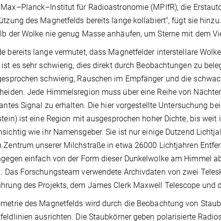
Max–Planck–Institut für Radioastronomie (MPIfR), die Erstauto
ützung des Magnetfelds bereits lange kollabiert“, fügt sie hinz
lb der Wolke nie genug Masse anhäufen, um Sterne mit dem Vi
e bereits lange vermutet, dass Magnetfelder interstellare Wolk
ist es sehr schwierig, dies direkt durch Beobachtungen zu bel
sgesprochen schwierig, Rauschen im Empfänger und die schwac
heiden. Jede Himmelsregion muss über eine Reihe von Nächten
kantes Signal zu erhalten. Die hier vorgestellte Untersuchung b
stein) ist eine Region mit ausgesprochen hoher Dichte, bis weit 
sichtig wie ihr Namensgeber. Sie ist nur einige Dutzend Licht
 Zentrum unserer Milchstraße in etwa 26000 Lichtjahren Entfer
ngegen einfach von der Form dieser Dunkelwolke am Himmel ab. 
t. Das Forschungsteam verwendete Archivdaten von zwei Tele
hrung des Projekts, dem James Clerk Maxwell Telescope und d
metrie des Magnetfelds wird durch die Beobachtung von Staubp
eldlinien ausrichten. Die Staubkörner geben polarisierte Radio