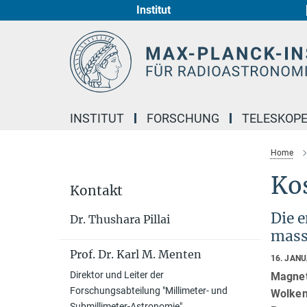
Institut
Hauptinhalt
INSTITUT
FORSCHUNG
TELESKOP
Home
Ko
Kontakt
Die 
Dr. Thushara Pillai
mass
Prof. Dr. Karl M. Menten
16. JAN
Direktor und Leiter der
Magnet
Forschungsabteilung "Millimeter- und
Wolken
Submillimeter-Astronomie"