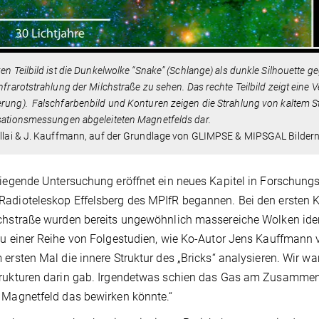
ken Teilbild ist die Dunkelwolke “Snake” (Schlange) als dunkle Silhouette 
infrarotstrahlung der Milchstraße zu sehen. Das rechte Teilbild zeigt eine 
rung). Falschfarbenbild und Konturen zeigen die Strahlung von kaltem Stau
sationsmessungen abgeleiteten Magnetfelds dar.
illai & J. Kauffmann, auf der Grundlage von GLIMPSE & MIPSGAL Bildern
liegende Untersuchung eröffnet ein neues Kapitel in Forschung
adioteleskop Effelsberg des MPIfR begannen. Bei den ersten K
chstraße wurden bereits ungewöhnlich massereiche Wolken identi
zu einer Reihe von Folgestudien, wie Ko-Autor Jens Kauffmann 
 ersten Mal die innere Struktur des „Bricks“ analysieren. Wir w
rukturen darin gab. Irgendetwas schien das Gas am Zusammenk
s Magnetfeld das bewirken könnte.“