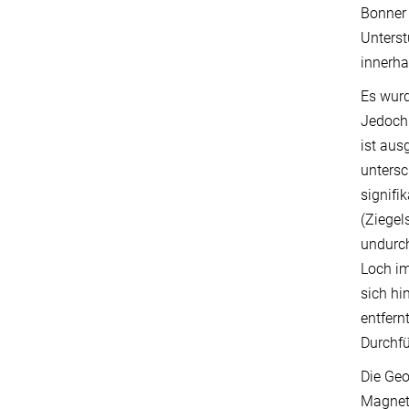
Bonner 
Unterst
innerha
Es wurd
Jedoch 
ist au
untersc
signifi
(Ziegel
undurch
Loch im
sich hi
entfern
Durchfü
Die Geo
Magnetf