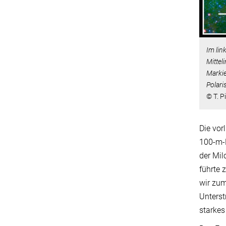
Im lin
Mittel
Markie
Polari
© T. P
Die vor
100-m-R
der Mil
führte 
wir zum
Unterst
starke