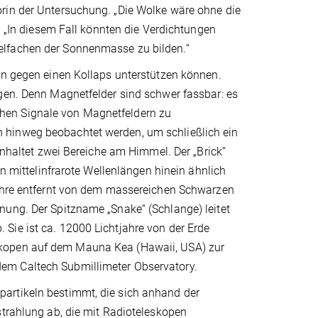
rin der Untersuchung. „Die Wolke wäre ohne die
u. „In diesem Fall könnten die Verdichtungen
elfachen der Sonnenmasse zu bilden.“
en gegen einen Kollaps unterstützen können.
egen. Denn Magnetfelder sind schwer fassbar: es
hen Signale von Magnetfeldern zu
 hinweg beobachtet werden, um schließlich ein
einhaltet zwei Bereiche am Himmel. Der „Brick“
in mittelinfrarote Wellenlängen hinein ähnlich
jahre entfernt von dem massereichen Schwarzen
nung. Der Spitzname „Snake“ (Schlange) leitet
Sie ist ca. 12000 Lichtjahre von der Erde
skopen auf dem Mauna Kea (Hawaii, USA) zur
em Caltech Submillimeter Observatory.
artikeln bestimmt, die sich anhand der
strahlung ab, die mit Radioteleskopen