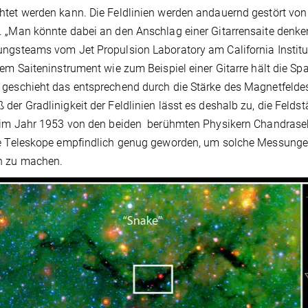
tet werden kann. Die Feldlinien werden andauernd gestört vo
 „Man könnte dabei an den Anschlag einer Gitarrensaite denken“
ngsteams vom Jet Propulsion Laboratory am California Institut
nem Saiteninstrument wie zum Beispiel einer Gitarre hält die S
geschieht das entsprechend durch die Stärke des Magnetfeldes
der Gradlinigkeit der Feldlinien lässt es deshalb zu, die Fel
 im Jahr 1953 von den beiden berühmten Physikern Chandrasekh
e Teleskope empfindlich genug geworden, um solche Messungen
h zu machen.