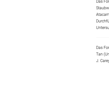
Das For
Staubwo
Atacama
Durchfü
Unters
Das For
Tan (Un
J. Care