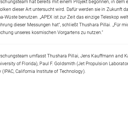
schungsteam hat bereits mit einem Projekt begonnen, in dem e
lken dieser Art untersucht wird. Dafür werden sie in Zukunft 
-Wüste benutzen. „APEX ist zur Zeit das einzige Teleskop wel
hrung dieser Messungen hat“, schließt Thushara Pillai. „Für mi
uchung unseres kosmischen Vorgartens zu nutzen.“
schungsteam umfasst Thushara Pillai, Jens Kauffmann and Kar
iversity of Florida), Paul F. Goldsmith (Jet Propulsion Laborator
y (IPAC, California Institute of Technology).