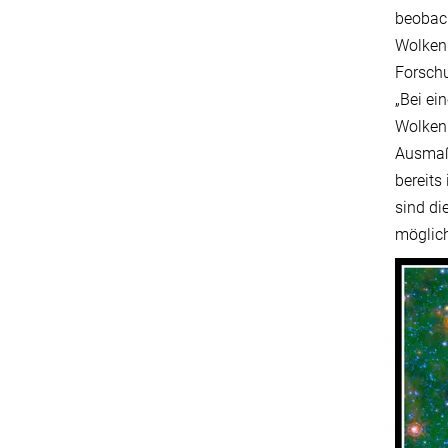
beobach
Wolken.
Forschu
„Bei ei
Wolken 
Ausmaß 
bereits
sind di
möglic