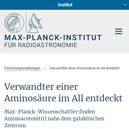
Institut
Hauptinhalt
Sternentstehung und Galaxienentwicklung
Radioastronomische Fundamentalphysik
Forschungsmeldungen
Verwandter einer Aminosäure im All entdeckt
Verwandter einer
Aminosäure im All entdeckt
Max-Planck-Wissenschaftler finden
Aminoacetonitril nahe dem galaktischen
Zentrum