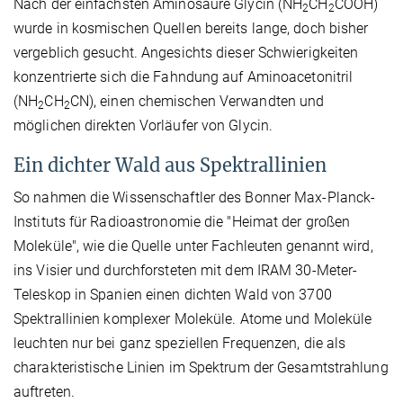
Nach der einfachsten Aminosäure Glycin (NH
CH
COOH)
2
2
wurde in kosmischen Quellen bereits lange, doch bisher
vergeblich gesucht. Angesichts dieser Schwierigkeiten
konzentrierte sich die Fahndung auf Aminoacetonitril
(NH
CH
CN), einen chemischen Verwandten und
2
2
möglichen direkten Vorläufer von Glycin.
Ein dichter Wald aus Spektrallinien
So nahmen die Wissenschaftler des Bonner Max-Planck-
Instituts für Radioastronomie die "Heimat der großen
Moleküle", wie die Quelle unter Fachleuten genannt wird,
ins Visier und durchforsteten mit dem IRAM 30-Meter-
Teleskop in Spanien einen dichten Wald von 3700
Spektrallinien komplexer Moleküle. Atome und Moleküle
leuchten nur bei ganz speziellen Frequenzen, die als
charakteristische Linien im Spektrum der Gesamtstrahlung
auftreten.