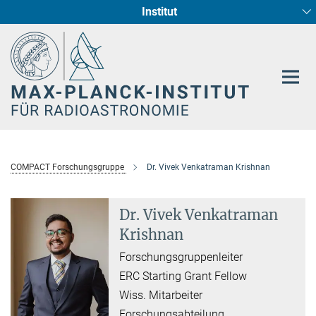
Institut
Hauptinhalt
Sternentstehung und Galaxienentwicklung
Radioastronomische Fundamentalphysik
COMPACT Forschungsgruppe
Dr. Vivek Venkatraman Krishnan
Dr. Vivek Venkatraman
Krishnan
Forschungsgruppenleiter
ERC Starting Grant Fellow
Wiss. Mitarbeiter
Forschungsabteilung