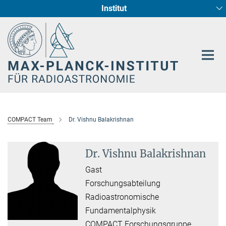
Institut
Hauptinhalt
Sternentstehung und Galaxienentwicklung
Radioastronomische Fundamentalphysik
COMPACT Team
Dr. Vishnu Balakrishnan
Dr. Vishnu Balakrishnan
Gast
Forschungsabteilung
Radioastronomische
Fundamentalphysik
COMPACT Forschungsgruppe