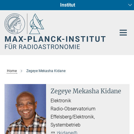
Institut
Hauptinhalt
Sternentstehung und Galaxienentwicklung
Radioastronomische Fundamentalphysik
Home
Zegeye Mekasha Kidane
Zegeye Mekasha Kidane
Elektronik
Radio-Observatorium
Effelsberg/Elektronik,
Systembetrieb
zkidane@...