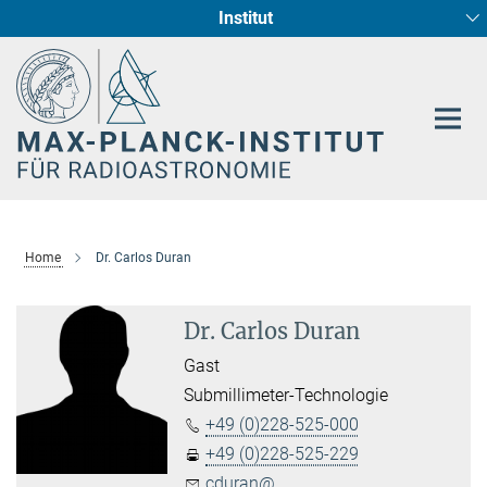
Institut
Hauptinhalt
Sternentstehung und Galaxienentwicklung
Radioastronomische Fundamentalphysik
Home
Dr. Carlos Duran
Dr. Carlos Duran
Gast
Submillimeter-Technologie
+49 (0)228-525-000
+49 (0)228-525-229
cduran@...