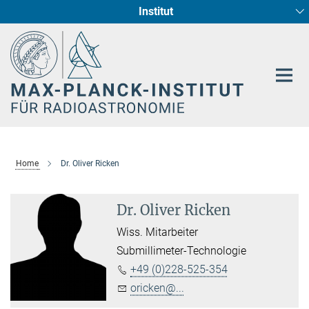
Institut
Hauptinhalt
Sternentstehung und Galaxienentwicklung
Radioastronomische Fundamentalphysik
Home
Dr. Oliver Ricken
Dr. Oliver Ricken
Wiss. Mitarbeiter
Submillimeter-Technologie
+49 (0)228-525-354
oricken@...