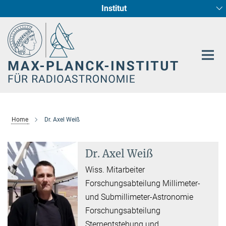
Institut
Hauptinhalt
Sternentstehung und Galaxienentwicklung
Radioastronomische Fundamentalphysik
Home
Dr. Axel Weiß
Dr. Axel Weiß
Wiss. Mitarbeiter
Forschungsabteilung Millimeter-
und Submillimeter-Astronomie
Forschungsabteilung
Sternentstehung und