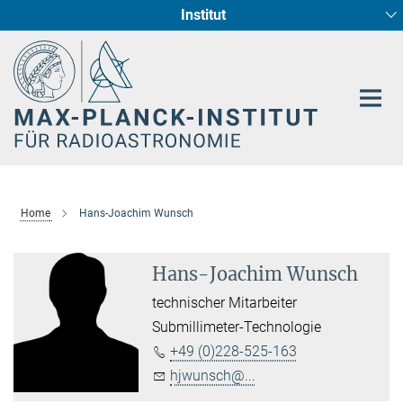
Institut
Hauptinhalt
Sternentstehung und Galaxienentwicklung
Radioastronomische Fundamentalphysik
Home
Hans-Joachim Wunsch
Hans-Joachim Wunsch
technischer Mitarbeiter
Submillimeter-Technologie
+49 (0)228-525-163
hjwunsch@...