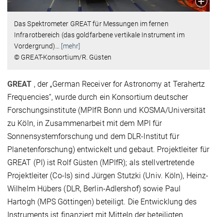
Das Spektrometer GREAT für Messungen im fernen
Infrarotbereich (das goldfarbene vertikale Instrument im
Vordergrund)
…
[mehr]
© GREAT-Konsortium/R. Güsten
GREAT
, der „German Receiver for Astronomy at Terahertz
Frequencies“, wurde durch ein Konsortium deutscher
Forschungsinstitute (MPIfR Bonn und KOSMA/Universität
zu Köln, in Zusammenarbeit mit dem MPI für
Sonnensystemforschung und dem DLR-Institut für
Planetenforschung) entwickelt und gebaut. Projektleiter für
GREAT (PI) ist Rolf Güsten (MPIfR); als stellvertretende
Projektleiter (Co-Is) sind Jürgen Stutzki (Univ. Köln), Heinz-
Wilhelm Hübers (DLR, Berlin-Adlershof) sowie Paul
Hartogh (MPS Göttingen) beteiligt. Die Entwicklung des
Instruments ist finanziert mit Mitteln der beteiligten