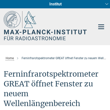
Institut
Hauptinhalt
Sternentstehung und Galaxienentwicklung
Radioastronomische Fundamentalphysik
Home
Ferninfrarotspektrometer GREAT öffnet Fenster zu neuem Wellenlängenbereich
Ferninfrarotspektrometer
GREAT öffnet Fenster zu
neuem
Wellenlängenbereich