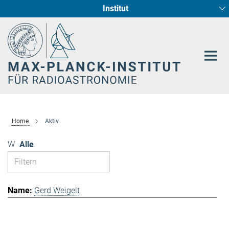
Institut
Hauptinhalt
Sternentstehung und Galaxienentwicklung
Radioastronomische Fundamentalphysik
Home
Aktiv
W
Alle
Gerd Weigelt