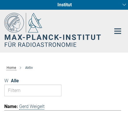
Institut
Hauptinhalt
Sternentstehung und Galaxienentwicklung
Radioastronomische Fundamentalphysik
Home
Aktiv
W
Alle
Gerd Weigelt