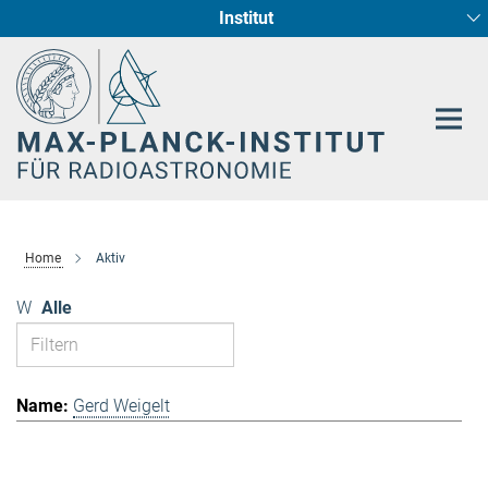
Institut
Hauptinhalt
Sternentstehung und Galaxienentwicklung
Radioastronomische Fundamentalphysik
Home
Aktiv
W
Alle
Gerd Weigelt