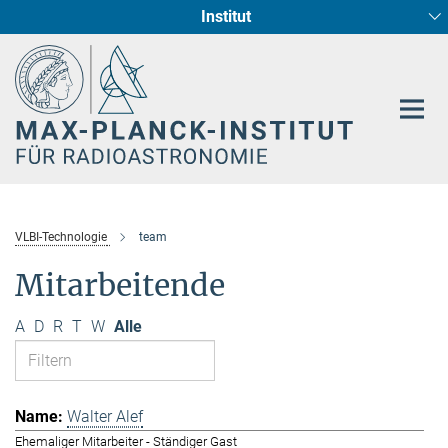
Institut
Hauptinhalt
Sternentstehung und Galaxienentwicklung
Radioastronomische Fundamentalphysik
VLBI-Technologie
team
Mitarbeitende
A
D
R
T
W
Alle
Walter Alef
Ehemaliger Mitarbeiter - Ständiger Gast