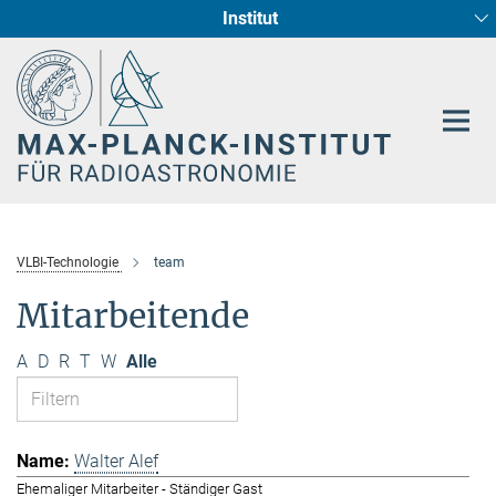
Institut
Hauptinhalt
Sternentstehung und Galaxienentwicklung
Radioastronomische Fundamentalphysik
VLBI-Technologie
team
Mitarbeitende
A
D
R
T
W
Alle
Walter Alef
Ehemaliger Mitarbeiter - Ständiger Gast