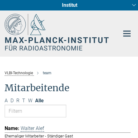
Institut
Hauptinhalt
Sternentstehung und Galaxienentwicklung
Radioastronomische Fundamentalphysik
VLBI-Technologie
team
Mitarbeitende
A
D
R
T
W
Alle
Walter Alef
Ehemaliger Mitarbeiter - Ständiger Gast