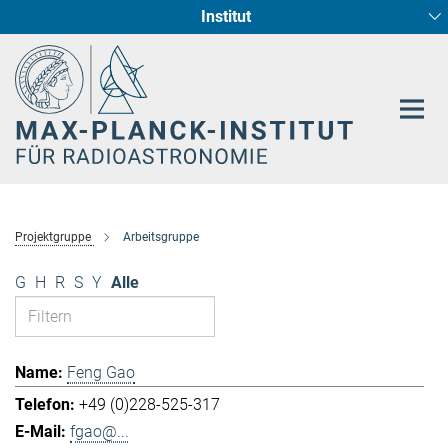
Institut
Hauptinhalt
Sternentstehung und Galaxienentwicklung
Radioastronomische Fundamentalphysik
Projektgruppe
Arbeitsgruppe
G
H
R
S
Y
Alle
Feng Gao
+49 (0)228-525-317
fgao@...