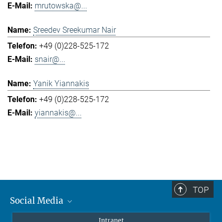
mrutowska@...
Sreedev Sreekumar Nair
+49 (0)228-525-172
snair@...
Yanik Yiannakis
+49 (0)228-525-172
yiannakis@...
TOP
Social Media
Mastodon
Intranet