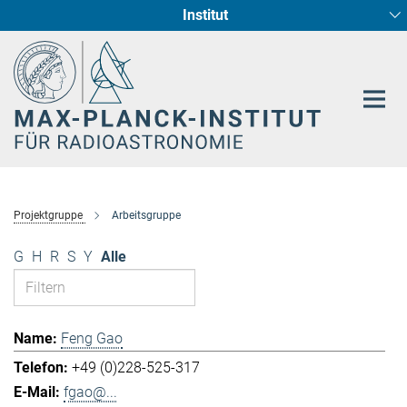
Institut
Hauptinhalt
Sternentstehung und Galaxienentwicklung
Radioastronomische Fundamentalphysik
Projektgruppe
Arbeitsgruppe
G
H
R
S
Y
Alle
Feng Gao
+49 (0)228-525-317
fgao@...