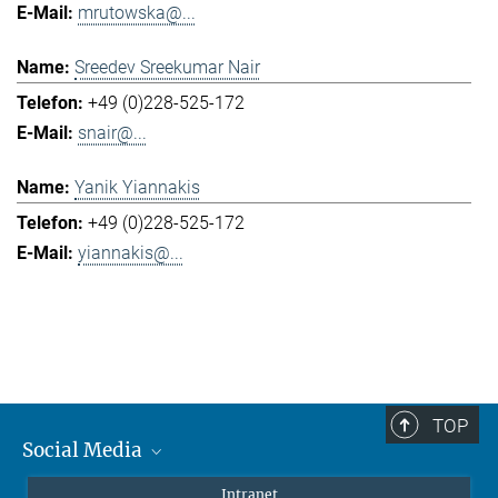
mrutowska@...
Sreedev Sreekumar Nair
+49 (0)228-525-172
snair@...
Yanik Yiannakis
+49 (0)228-525-172
yiannakis@...
TOP
Social Media
Mastodon
Intranet