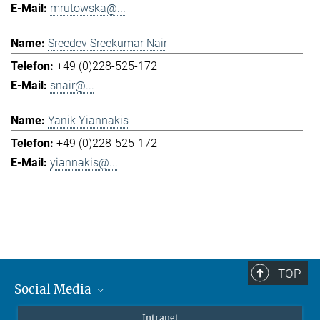
mrutowska@...
Sreedev Sreekumar Nair
+49 (0)228-525-172
snair@...
Yanik Yiannakis
+49 (0)228-525-172
yiannakis@...
TOP
Social Media
Mastodon
Intranet