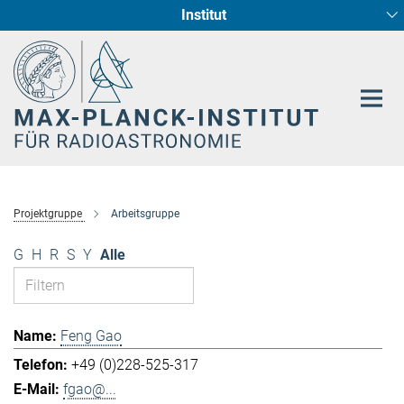
Institut
Hauptinhalt
Sternentstehung und Galaxienentwicklung
Radioastronomische Fundamentalphysik
Projektgruppe
Arbeitsgruppe
G
H
R
S
Y
Alle
Feng Gao
+49 (0)228-525-317
fgao@...