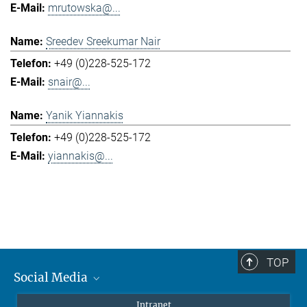
mrutowska@...
Sreedev Sreekumar Nair
+49 (0)228-525-172
snair@...
Yanik Yiannakis
+49 (0)228-525-172
yiannakis@...
TOP
Social Media
Mastodon
Intranet