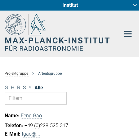
Institut
Hauptinhalt
Sternentstehung und Galaxienentwicklung
Radioastronomische Fundamentalphysik
Projektgruppe
Arbeitsgruppe
G
H
R
S
Y
Alle
Feng Gao
+49 (0)228-525-317
fgao@...