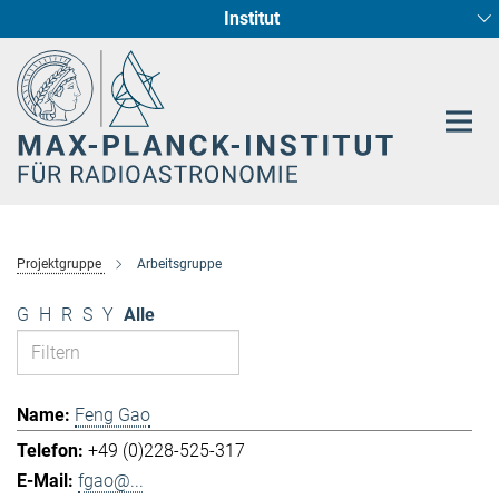
Institut
Hauptinhalt
Sternentstehung und Galaxienentwicklung
Radioastronomische Fundamentalphysik
Projektgruppe
Arbeitsgruppe
G
H
R
S
Y
Alle
Feng Gao
+49 (0)228-525-317
fgao@...