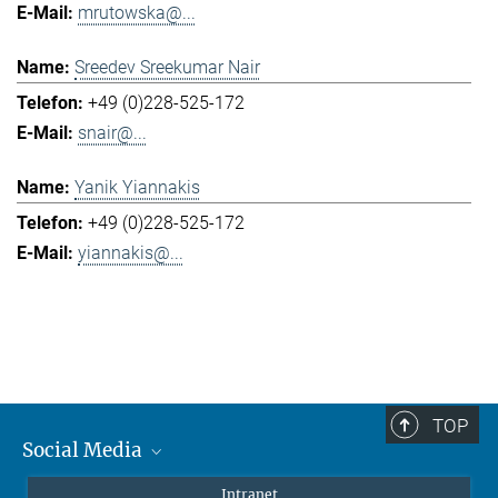
mrutowska@...
Sreedev Sreekumar Nair
+49 (0)228-525-172
snair@...
Yanik Yiannakis
+49 (0)228-525-172
yiannakis@...
TOP
Social Media
Mastodon
Intranet