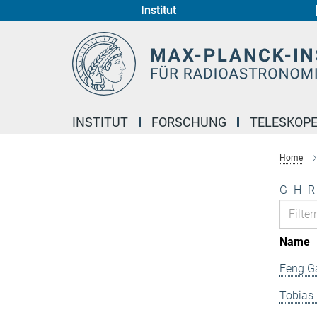
Institut
Hauptinhalt
INSTITUT
FORSCHUNG
TELESKOP
Home
G
H
R
Name
Feng G
Tobias