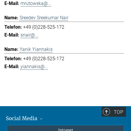
mrutowska@...
Sreedev Sreekumar Nair
+49 (0)228-525-172
snair@...
Yanik Yiannakis
+49 (0)228-525-172
yiannakis@...
TOP
Social Media
Mastodon
Intranet