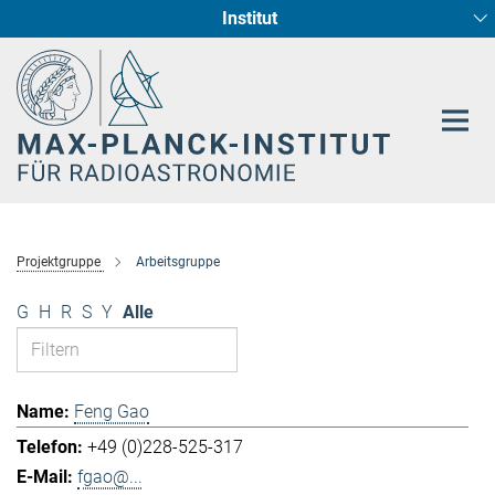
Institut
Hauptinhalt
Sternentstehung und Galaxienentwicklung
Radioastronomische Fundamentalphysik
Projektgruppe
Arbeitsgruppe
G
H
R
S
Y
Alle
Feng Gao
+49 (0)228-525-317
fgao@...