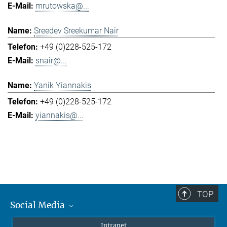
mrutowska@...
Sreedev Sreekumar Nair
+49 (0)228-525-172
snair@...
Yanik Yiannakis
+49 (0)228-525-172
yiannakis@...
TOP
Social Media
Mastodon
Intranet