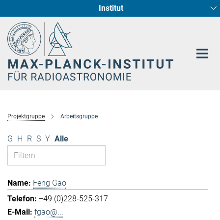
Institut
Hauptinhalt
Sternentstehung und Galaxienentwicklung
Radioastronomische Fundamentalphysik
Projektgruppe
Arbeitsgruppe
G
H
R
S
Y
Alle
Feng Gao
+49 (0)228-525-317
fgao@...