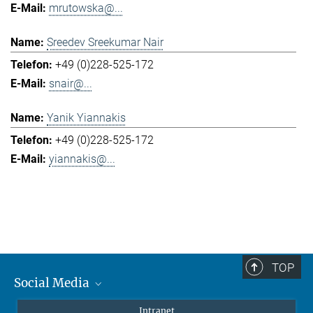
mrutowska@...
Sreedev Sreekumar Nair
+49 (0)228-525-172
snair@...
Yanik Yiannakis
+49 (0)228-525-172
yiannakis@...
TOP
Social Media
Mastodon
Intranet