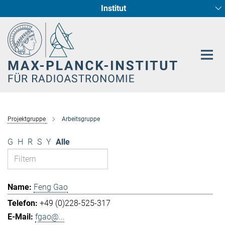
Institut
Hauptinhalt
Sternentstehung und Galaxienentwicklung
Radioastronomische Fundamentalphysik
Projektgruppe
Arbeitsgruppe
G
H
R
S
Y
Alle
Feng Gao
+49 (0)228-525-317
fgao@...