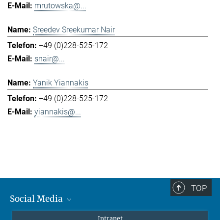
mrutowska@...
Sreedev Sreekumar Nair
+49 (0)228-525-172
snair@...
Yanik Yiannakis
+49 (0)228-525-172
yiannakis@...
TOP
Social Media
Mastodon
Intranet