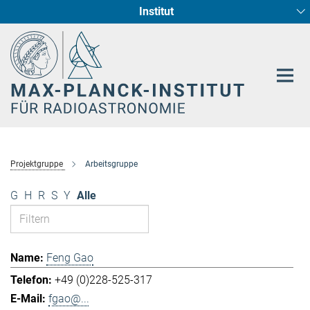
Institut
Hauptinhalt
Sternentstehung und Galaxienentwicklung
Radioastronomische Fundamentalphysik
Projektgruppe
Arbeitsgruppe
G
H
R
S
Y
Alle
Feng Gao
+49 (0)228-525-317
fgao@...