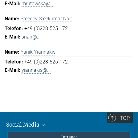
mrutowska@...
Sreedev Sreekumar Nair
+49 (0)228-525-172
snair@...
Yanik Yiannakis
+49 (0)228-525-172
yiannakis@...
TOP
Social Media
Mastodon
Intranet