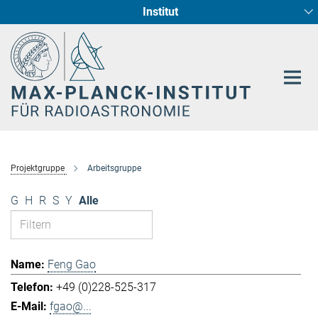
Institut
Hauptinhalt
Sternentstehung und Galaxienentwicklung
Radioastronomische Fundamentalphysik
Projektgruppe
Arbeitsgruppe
G
H
R
S
Y
Alle
Feng Gao
+49 (0)228-525-317
fgao@...