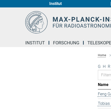
Institut
Hauptinhalt
INSTITUT
FORSCHUNG
TELESKOP
Home
G
H
R
Name
Feng G
Tobias