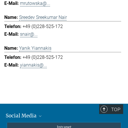
mrutowska@...
Sreedev Sreekumar Nair
+49 (0)228-525-172
snair@...
Yanik Yiannakis
+49 (0)228-525-172
yiannakis@...
TOP
Social Media
Mastodon
Intranet