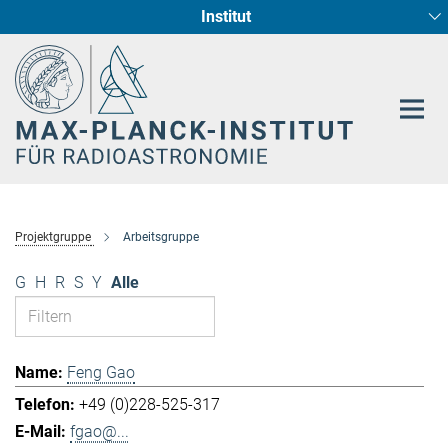
Institut
Hauptinhalt
Sternentstehung und Galaxienentwicklung
Radioastronomische Fundamentalphysik
Projektgruppe
Arbeitsgruppe
G
H
R
S
Y
Alle
Feng Gao
+49 (0)228-525-317
fgao@...