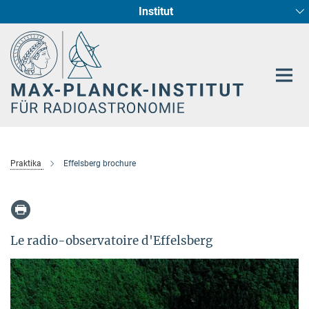
Institut
Hauptinhalt
Sternentstehung und Galaxienentwicklung
Radioastronomische Fundamentalphysik
Praktika
Effelsberg brochure
Le radio-observatoire d'Effelsberg