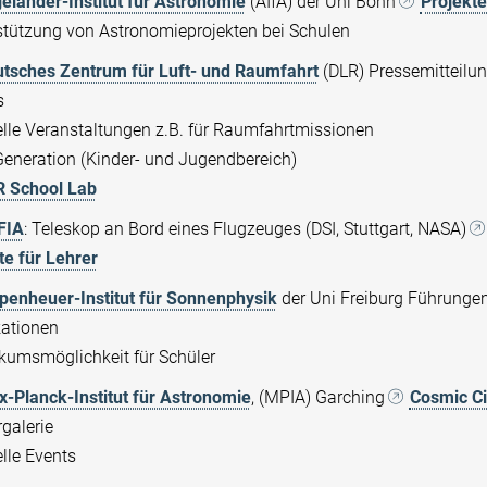
elander-Institut für Astronomie
(AIfA) der Uni Bonn
Projekte
stützung von Astronomieprojekten bei Schulen
tsches Zentrum für Luft- und Raumfahrt
(DLR) Pressemitteilu
s
elle Veranstaltungen z.B. für Raumfahrtmissionen
Generation (Kinder- und Jugendbereich)
 School Lab
FIA
: Teleskop an Bord eines Flugzeuges (DSI, Stuttgart, NASA)
te für Lehrer
penheuer-Institut für Sonnenphysik
der Uni Freiburg Führunge
kationen
ikumsmöglichkeit für Schüler
-Planck-Institut für Astronomie
, (MPIA) Garching
Cosmic C
galerie
lle Events