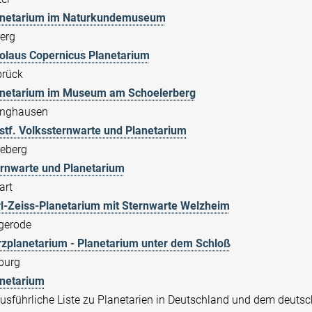
anetarium im Naturkundemuseum
erg
olaus Copernicus Planetarium
rück
anetarium im Museum am Schoelerberg
inghausen
tf. Volkssternwarte und Planetarium
eberg
rnwarte und Planetarium
art
l-Zeiss-Planetarium mit Sternwarte Welzheim
gerode
zplanetarium - Planetarium unter dem Schloß
burg
netarium
ausführliche Liste zu Planetarien in Deutschland und dem deut