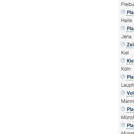
Freib
Pla
Halle
Pla
Jena
Zei
Kiel
Kie
Köln
Pla
Laup
Vol
Mann
Pla
Münc
Pl
Münst