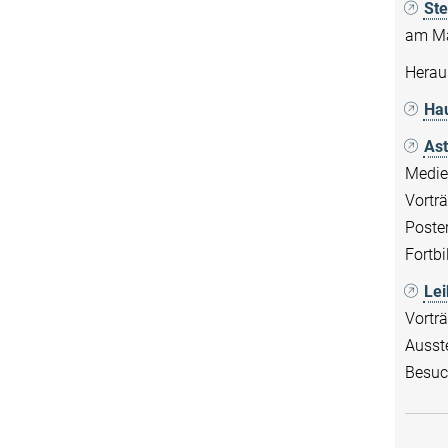
Ste
am Ma
Heraus
Hau
Ast
Medien
Vortr
Poste
Fortbi
Lei
Vorträ
Ausst
Besuc