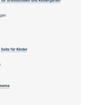
 für Grundschulen und Kindergärten
ngen
Seite für Kinder
n
inema