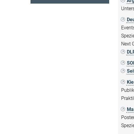
Arg
Unter
Deu
Event
Spezi
Next 
DLR
SO
Sei
Kie
Publi
Prakt
Max
Poster
Spezie