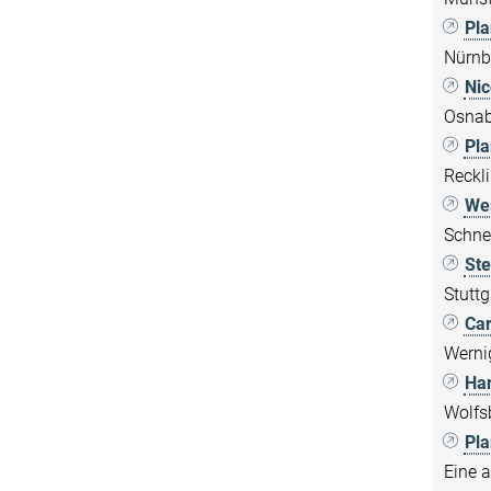
Pl
Nürnb
Nic
Osnab
Pl
Reckl
Wes
Schne
Ste
Stuttg
Car
Werni
Har
Wolfs
Pla
Eine 