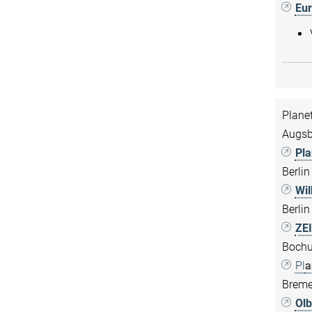
Eu
Plane
Augsb
Pla
Berlin
Wil
Berlin
ZEI
Boch
Pl
a
Brem
Olb