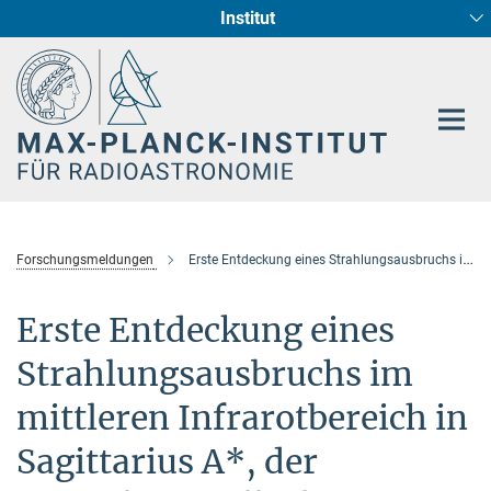
Institut
Hauptinhalt
Sternentstehung und Galaxienentwicklung
Radioastronomische Fundamentalphysik
Forschungsmeldungen
Erste Entdeckung eines Strahlungsausbruchs im mittleren Infrarotbereich in Sagittarius A*, der zentralen Quelle der Milchstraße
Erste Entdeckung eines
Strahlungsausbruchs im
mittleren Infrarotbereich in
Sagittarius A*, der