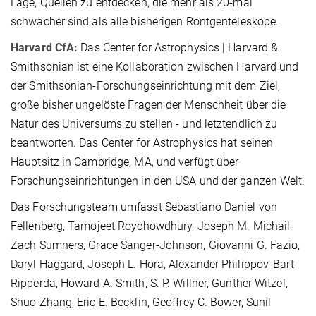
Lage, Quellen zu entdecken, die mehr als 20-mal
schwächer sind als alle bisherigen Röntgenteleskope.
Harvard CfA:
Das Center for Astrophysics | Harvard &
Smithsonian ist eine Kollaboration zwischen Harvard und
der Smithsonian-Forschungseinrichtung mit dem Ziel,
große bisher ungelöste Fragen der Menschheit über die
Natur des Universums zu stellen - und letztendlich zu
beantworten. Das Center for Astrophysics hat seinen
Hauptsitz in Cambridge, MA, und verfügt über
Forschungseinrichtungen in den USA und der ganzen Welt.
Das Forschungsteam umfasst Sebastiano Daniel von
Fellenberg, Tamojeet Roychowdhury, Joseph M. Michail,
Zach Sumners, Grace Sanger-Johnson, Giovanni G. Fazio,
Daryl Haggard, Joseph L. Hora, Alexander Philippov, Bart
Ripperda, Howard A. Smith, S. P. Willner, Gunther Witzel,
Shuo Zhang, Eric E. Becklin, Geoffrey C. Bower, Sunil