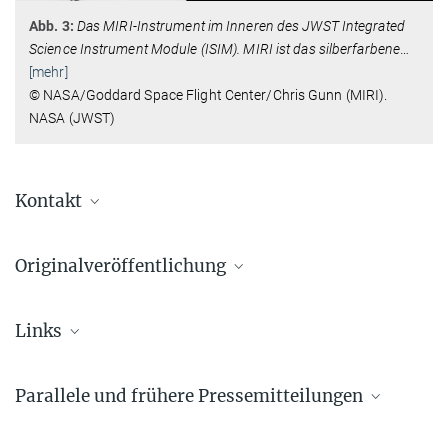
Abb. 3:
Das MIRI-Instrument im Inneren des JWST Integrated
Science Instrument Module (ISIM). MIRI ist das silberfarbene
…
[mehr]
© NASA/Goddard Space Flight Center/Chris Gunn (MIRI).
NASA (JWST)
Kontakt
Dr. Sebastiano Daniel von Fellenberg
Originalveröffentlichung
+49 228 525-456
sfellenberg@...
First mid-infrared detection and modeling of a
Max-Planck-Institut für Radioastronomie, Bonn
flare from Sgr A*
Links
Sebastiano D. von Fellenberg et al., in: The Astrophysical Journal
Dr. Gunther Witzel
Radioastronomie / VLBI
Letters, 14. Januar 2025 (DOI: xxx).
+49 228 525-358
Parallele und frühere Pressemitteilungen
Forschungsabteilung am MPIfR
gwitzel@...
JWST
First mid-infrared detection and modeling of a
Scientists Make First-Ever Detection of Mid-IR
Max-Planck-Institut für Radioastronomie, Bonn