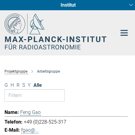
Institut
Hauptinhalt
Sternentstehung und Galaxienentwicklung
Radioastronomische Fundamentalphysik
Projektgruppe
Arbeitsgruppe
G
H
R
S
Y
Alle
Feng Gao
+49 (0)228-525-317
fgao@...