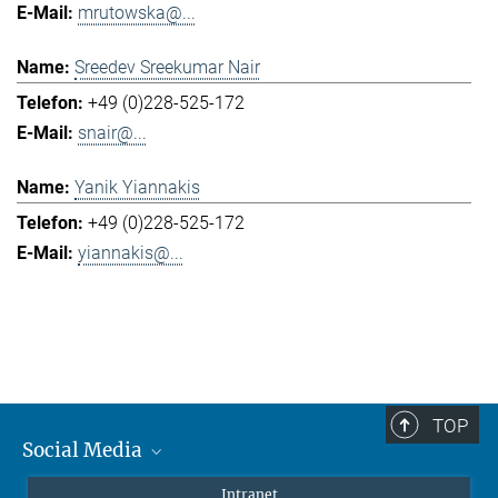
mrutowska@...
Sreedev Sreekumar Nair
+49 (0)228-525-172
snair@...
Yanik Yiannakis
+49 (0)228-525-172
yiannakis@...
TOP
Social Media
Mastodon
Intranet