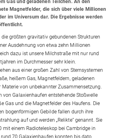
em Gas und geladenen Teilchen. An den
e Magnetfelder, die sich über viele Millionen
lder im Universum dar. Die Ergebnisse werden
ffentlicht.
 die größten gravitativ gebundenen Strukturen
iner Ausdehnung von etwa zehn Millionen
leich dazu ist unsere Milchstraße mit nur rund
tjahren im Durchmesser sehr klein.
ehen aus einer großen Zahl von Sternsystemen
raße, heißem Gas, Magnetfeldern, geladenen
er Materie von unbekannter Zusammensetzung.
ion von Galaxienhaufen entstehende Stoßwelle
ße Gas und die Magnetfelder des Haufens. Die
n bogenförmigen Gebilde fallen durch ihre
trahlung auf und werden „Relikte“ genannt. Sie
 mit einem Radioteleskop bei Cambridge in
n rund 70 Galaxienhaufen konnten bis dato