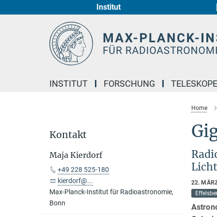
Institut
Hauptinhalt
INSTITUT
FORSCHUNG
TELESKOP
Home
Gi
Kontakt
Radi
Maja Kierdorf
Lich
+49 228 525-180
kierdorf@...
22. MÄR
Max-Planck-Institut für Radioastronomie,
Effelsbe
Bonn
Astron