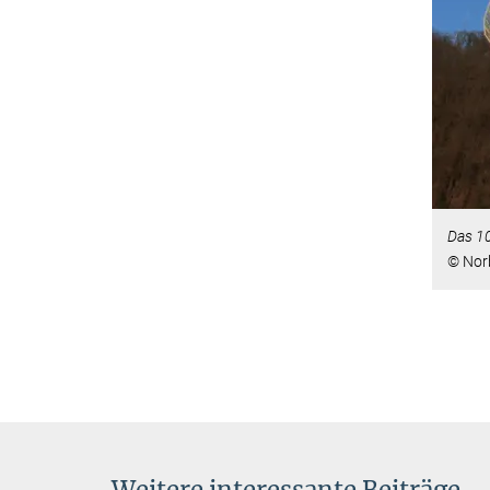
Das 10
© Nor