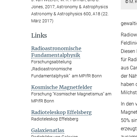
© M. K
Jones, 2017, Astronomy & Astrophysics
Astronomy & Astrophysics 600, A18 (22.
März 2017)
gewalti
Radiowe
Links
Feldlin
Radioastronomische
Diesen 
Fundamentalphysik
für Rad
Forschungsabteilung
aus Cam
„Radioastronomische
der Näh
Fundamentalphysik" am MPIfR Bonn
haben d
Kosmische Magnetfelder
Milchst
Forschung "Kosmischer Magnetismus" am
MPIfR Bonn
In den 
Magnetf
Radioteleskop Effelsberg
Radioteleskop Effelsberg
50% sin
erzeugt
Galaxienatlas
zusamme