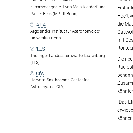
Radiobilder von Galaxien,
zusammengestellt von Maja Kierdorf und
Erstaut
Rainer Beck (MPIfR Bonn)
Hoeft v
die Mac
AIfA
Argelander-Institut für Astronomie der
Gaswolk
Universität Bonn
mit Ges
Röntgen
TLS
Thüringer Landessternwarte Tautenburg
Die neu
(TLS)
Radiost
CfA
benannt
Harvard-Smithsonian Center for
Zusamme
Astrophysics (CfA)
könnten
„Das Ef
erwiese
können 
----------