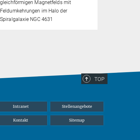
gleichförmigen Magnetfelds mit
Untersuchu
Feldumkehrungen im Halo der
dem Magnet
Spiralgalaxie NGC 4631
TOP
Intranet
Stellenangebote
Kontakt
Sitemap