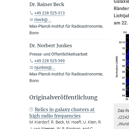
Galaxi
Dr. Rainer Beck
Ränder
+49 228 525-313
Lichtj
rbeck@...
am 22. 
Max-Planck-Institut für Radioastronomie,
Bonn
Dr. Norbert Junkes
Presse- und Öffentlichkeitsarbeit
+49 228 525-399
njunkes@...
Max-Planck-Institut für Radioastronomie,
Bonn
Originalveröffentlichung
Relics in galaxy clusters at
Das Re
high radio frequencies
J2242
M. Kierdorf, R. Beck, M. Hoeft, U. Klein, R.
„Wurst
J. van Weeren, W. R. Forman, and C.