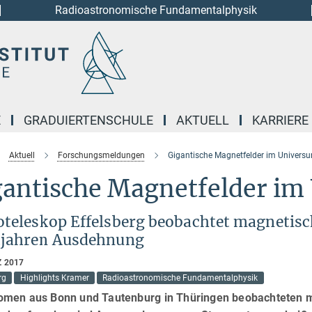
Radioastronomische Fundamentalphysik
E
GRADUIERTENSCHULE
AKTUELL
KARRIERE
Aktuell
Forschungsmeldungen
Gigantische Magnetfelder im Univers
gantische Magnetfelder im
oteleskop Effelsberg beobachtet magnetisc
tjahren Ausdehnung
Z 2017
rg
Highlights Kramer
Radioastronomische Fundamentalphysik
omen aus Bonn und Tautenburg in Thüringen beobachteten m