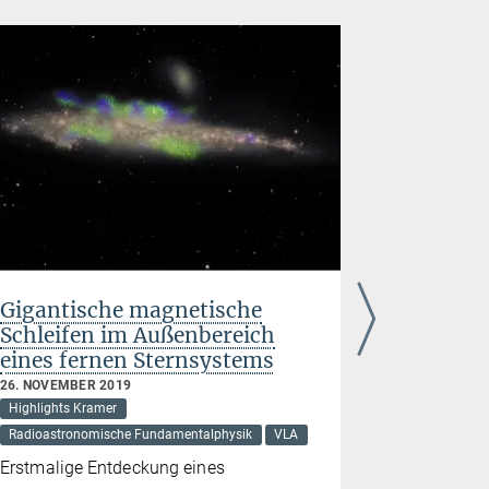
Gigantische magnetische
Pulsar-
Schleifen im Außenbereich
Einstein
eines fernen Sternsystems
5. SEPTEMBE
Effelsberg
26. NOVEMBER 2019
Highlights Kramer
Neutronenste
Radioastronomische Fundamentalphysik
VLA
Radioastron
Erstmalige Entdeckung eines
Relativität