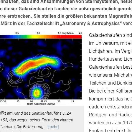
enhaufen, das sind Ansammlungen von Sternsystemen, heiß
n dieser Galaxienhaufen fanden sie außergewöhnlich geordnet
ahre erstrecken. Sie stellen die größten bekannten Magnetfe
März in der Fachzeitschrift „Astronomy & Astrophysics“ verö
Galaxienhaufen sind
im Universum, mit e
Lichtjahren. Im Verg
Hunderttausend Lich
Galaxienhaufen best
wie unserer Milchst
Teilchen und Dunkl
Die bei einer Kollis
komprimiert das hei
dadurch entstandene
likt am Rand des Galaxienhaufens CIZA
Röntgen- und Radios
+53, das wegen seiner Form den Namen
wurden im Jahr 1970
“ bekam. Die Entfernung
…
[mehr]
England entdeckt. I