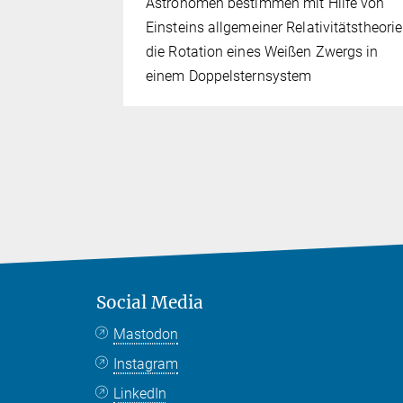
getischer
Astronomen bestimmen mit Hilfe von
egt in
Einsteins allgemeiner Relativitätstheorie
sikalischer
die Rotation eines Weißen Zwergs in
einem Doppelsternsystem
Social Media
Mastodon
Instagram
LinkedIn