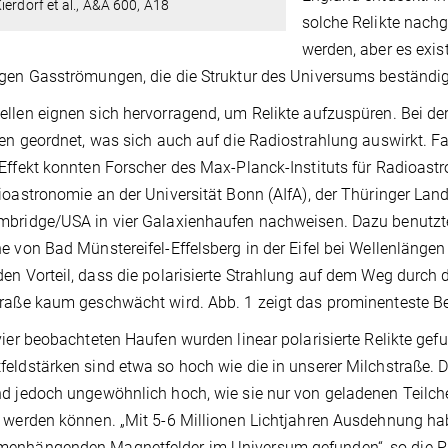
ierdorf et al., A&A 600, A18
solche Relikte nach
werden, aber es exis
gen Gasströmungen, die die Struktur des Universums beständig
llen eignen sich hervorragend, um Relikte aufzuspüren. Bei 
ien geordnet, was sich auch auf die Radiostrahlung auswirkt. Fa
Effekt konnten Forscher des Max-Planck-Instituts für Radioastr
ioastronomie an der Universität Bonn (AIfA), der Thüringer La
bridge/USA in vier Galaxienhaufen nachweisen. Dazu benutzt
e von Bad Münstereifel-Effelsberg in der Eifel bei Wellenläng
en Vorteil, dass die polarisierte Strahlung auf dem Weg durch
raße kaum geschwächt wird. Abb. 1 zeigt das prominenteste Be
vier beobachteten Haufen wurden linear polarisierte Relikte gefu
eldstärken sind etwa so hoch wie die in unserer Milchstraße. 
d jedoch ungewöhnlich hoch, wie sie nur von geladenen Teilc
 werden können. „Mit 5-6 Millionen Lichtjahren Ausdehnung habe
nhängenden Magnetfelder im Universum gefunden“, so die Proj