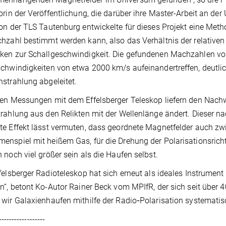
orin der Veröffentlichung, die darüber ihre Master-Arbeit an der
on der TLS Tautenburg entwickelte für dieses Projekt eine Me
hzahl bestimmt werden kann, also das Verhältnis der relativen
en zur Schallgeschwindigkeit. Die gefundenen Machzahlen vo
chwindigkeiten von etwa 2000 km/s aufeinandertreffen, deutli
strahlung abgeleitet.
en Messungen mit dem Effelsberger Teleskop liefern den Nachwe
rahlung aus den Relikten mit der Wellenlänge ändert. Dieser 
e Effekt lässt vermuten, dass geordnete Magnetfelder auch zw
nspiel mit heißem Gas, für die Drehung der Polarisationsricht
 noch viel größer sein als die Haufen selbst.
felsberger Radioteleskop hat sich erneut als ideales Instrum
n“, betont Ko-Autor Rainer Beck vom MPIfR, der sich seit über
wir Galaxienhaufen mithilfe der Radio
-
Polarisation systemati
------------------