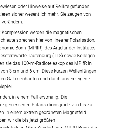
gewiesen oder Hinweise auf Relikte gefunden
tieren sicher wesentlich mehr. Sie zeugen von
 verändern.
der Kompression werden die magnetischen
chleute sprechen hier von linearer Polarisation
.
onomie Bonn (MPIfR), des Argelander-Institutes
ndessternwarte Tautenburg (TLS) sowie Kollegen
en sie das 100-m-Radioteleskop des MPIfR in
en von 3 cm und 6 cm. Diese kurzen Wellenlängen
 den Galaxienhaufen und durch unsere eigene
ispiel.
nden, in einem Fall erstmalig. Die
Die gemessenen Polarisationsgrade von bis zu
hen in einem extrem geordneten Magnetfeld
n wir die bis jetzt größten
ektleiterin Maja Kierdorf vom MPIfR Bonn, die