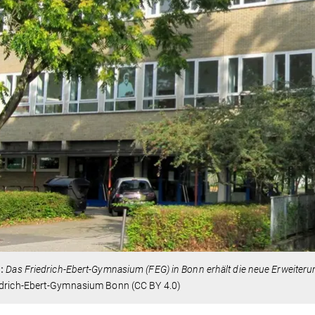
1:
Das Friedrich-Ebert-Gymnasium (FEG) in Bonn erhält die neue Erweiteru
edrich-Ebert-Gymnasium Bonn (CC BY 4.0)