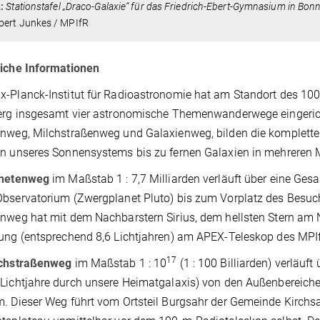
:
Stationstafel „Draco-Galaxie“ für das Friedrich-Ebert-Gymnasium in Bonn. S
bert Junkes / MPIfR
liche Informationen
-Planck-Institut für Radioastronomie hat am Standort des 100
erg insgesamt vier astronomische Themenwanderwege eingerich
nweg, Milchstraßenweg und Galaxienweg, bilden die komplett
n unseres Sonnensystems bis zu fernen Galaxien in mehreren Mi
anetenweg
im Maßstab 1 : 7,7 Milliarden verläuft über eine 
bservatorium (Zwergplanet Pluto) bis zum Vorplatz des Besuche
nweg hat mit dem Nachbarstern Sirius, dem hellsten Stern am 
ung (entsprechend 8,6 Lichtjahren) am APEX-Teleskop des MPI
17
lchstraßenweg
im Maßstab 1 : 10
(1 : 100 Billiarden) verläu
Lichtjahre durch unsere Heimatgalaxis) von den Außenbereich
. Dieser Weg führt vom Ortsteil Burgsahr der Gemeinde Kirchs