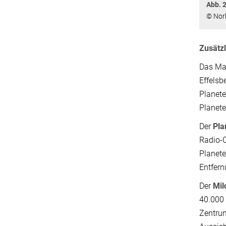
Abb. 2
© Nor
Zusätz
Das Max
Effelsb
Planete
Planete
Der
Pl
Radio-O
Planete
Entfern
Der
Mi
40.000 
Zentrum