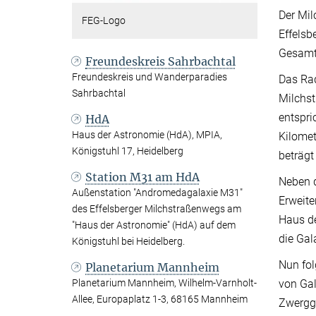
Der Mil
FEG-Logo
Effelsb
Gesamtl
Freundeskreis Sahrbachtal
Freundeskreis und Wanderparadies
Das Rad
Sahrbachtal
Milchst
entspri
HdA
Haus der Astronomie (HdA), MPIA,
Kilomet
Königstuhl 17, Heidelberg
beträgt
Station M31 am HdA
Neben d
Außenstation "Andromedagalaxie M31"
Erweite
des Effelsberger Milchstraßenwegs am
Haus de
"Haus der Astronomie" (HdA) auf dem
die Ga
Königstuhl bei Heidelberg.
Nun fol
Planetarium Mannheim
Planetarium Mannheim, Wilhelm-Varnholt-
von Gal
Allee, Europaplatz 1-3, 68165 Mannheim
Zwergga