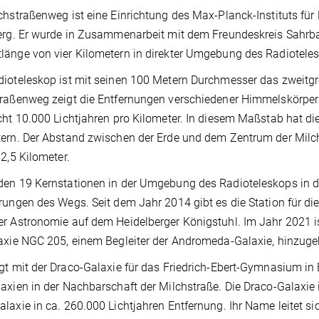
chstraßenweg ist eine Einrichtung des Max-Planck-Instituts f
erg. Er wurde in Zusammenarbeit mit dem Freundeskreis Sahrba
änge von vier Kilometern in direkter Umgebung des Radiotelesk
ioteleskop ist mit seinen 100 Metern Durchmesser das zweitgr
raßenweg zeigt die Entfernungen verschiedener Himmelskörper
cht 10.000 Lichtjahren pro Kilometer. In diesem Maßstab hat d
ern. Der Abstand zwischen der Erde und dem Zentrum der Milch
 2,5 Kilometer.
en 19 Kernstationen in der Umgebung des Radioteleskops in der
rungen des Wegs. Seit dem Jahr 2014 gibt es die Station für 
r Astronomie auf dem Heidelberger Königstuhl. Im Jahr 2021 i
laxie NGC 205, einem Begleiter der Andromeda-Galaxie, hinzu
gt mit der Draco-Galaxie für das Friedrich-Ebert-Gymnasium in 
axien in der Nachbarschaft der Milchstraße. Die Draco-Galaxie i
laxie in ca. 260.000 Lichtjahren Entfernung. Ihr Name leitet 