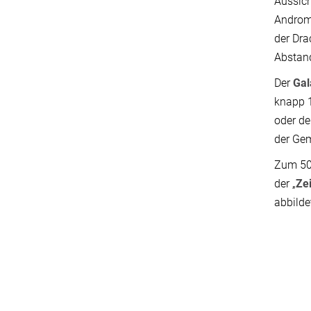
Aussich
Androm
der Dra
Abstand
Der
Ga
knapp 1
oder de
der Gem
Zum 50
der „
Ze
abbilde