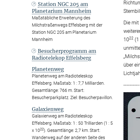
Richtun
Station NGC 205 am
Planetarium Mannheim
Sternbi
Maßstäbliche Erweiterung des
Die mit
Milchstraßenwegs Effelsberg mit der
weiter
Station NGC 205 am Planetarium
22
10
(1
Mannheim
unmitte
Besucherprogramm am
„Milchs
Radiotelekop Effelsberg
über ei
Planetenweg
Lichtja
Planetenweg am Radioteleskop
Effelsberg. Maßstab: 1 : 7,7 Milliarden.
----------
Gesamtlänge: 766 m. Start:
Besucherparkplatz. Ziel: Besucherpavillon.
Galaxienweg
Galaxienweg am Radioteleskop
Effelsberg. Maßstab: 1 : 50 Trilliarden (1 : 5
22
x 10
). Gesamtlänge: 2,7 km. Start:
Wanderweg auf der anderen Seite des