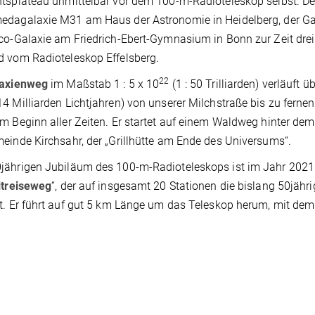
tsplateau unmittelbar vor dem 100-m-Radioteleskop selbst. De
edagalaxie M31 am Haus der Astronomie in Heidelberg, der 
co-Galaxie am Friedrich-Ebert-Gymnasium in Bonn zur Zeit dre
 vom Radioteleskop Effelsberg.
22
laxienweg
im Maßstab 1 : 5 x 10
(1 : 50 Trilliarden) verläuft
4 Milliarden Lichtjahren) von unserer Milchstraße bis zu ferne
m Beginn aller Zeiten. Er startet auf einem Waldweg hinter dem
einde Kirchsahr, der „Grillhütte am Ende des Universums“.
jährigen Jubiläum des 100-m-Radioteleskops ist im Jahr 202
itreiseweg
“, der auf insgesamt 20 Stationen die bislang 50jähr
t. Er führt auf gut 5 km Länge um das Teleskop herum, mit dem