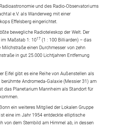
ür Radioastronomie und des Radio-Observatoriums
chtal e.V. als Wanderweg mit einer
ops Effelsberg eingerichtet.
ößte bewegliche Radioteleskop der Welt. Der
17
 im Maßstab 1: 10
(1 : 100 Billiarden) – das
ie Milchstraße einen Durchmesser von zehn
straße in gut 25.000 Lichtjahren Entfernung
 Eifel gibt es eine Reihe von Außenstellen als
die berühmte Andromeda-Galaxie (Messier 31) am
st das Planetarium Mannheim als Standort für
gekommen.
Bonn ein weiteres Mitglied der Lokalen Gruppe
st eine im Jahr 1954 entdeckte elliptische
sich von dem Sternbild am Himmel ab, in dessen