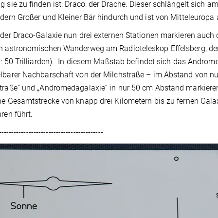
g sie zu finden ist: Draco: der Drache. Dieser schlängelt sic
ldern Großer und Kleiner Bär hindurch und ist von Mitteleuropa
 der Draco-Galaxie nun drei externen Stationen markieren au
en astronomischen Wanderweg am Radioteleskop Effelsberg, de
 : 50 Trilliarden). In diesem Maßstab befindet sich das Andr
lbarer Nachbarschaft von der Milchstraße – im Abstand von nu
traße“ und „Andromedagalaxie“ in nur 50 cm Abstand markieren
ne Gesamtstrecke von knapp drei Kilometern bis zu fernen Galax
hren führt.
------------------------------------------