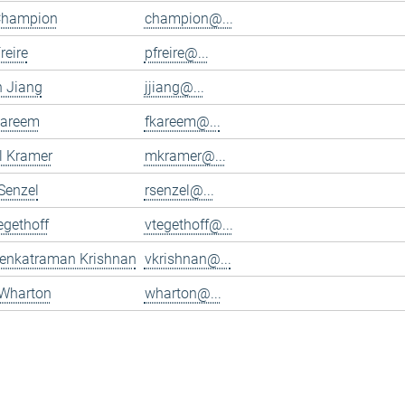
Champion
champion@...
reire
pfreire@...
n Jiang
jjiang@...
Kareem
fkareem@...
l Kramer
mkramer@...
Senzel
rsenzel@...
egethoff
vtegethoff@...
Venkatraman Krishnan
vkrishnan@...
 Wharton
wharton@...