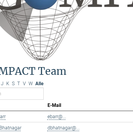
MPACT Team
J
K
S
T
V
W
Alle
E-Mail
arr
ebarr@...
 Bhatnagar
dbhatnagar@...