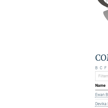
CO
B
C
F
Name
Ewan B
Devika