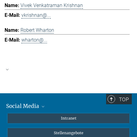
Vivek Venkatraman Krishnan
vkrishnan@...
Robert Wharton
wharton@...
COMPACT Webseite
Weitere Einzelheiten über das Projekt, einschließlich der
Teammitglieder und Teilprojekte
TOP
Social Media
Mastodon
Intranet
Instagram
Stellenangebote
LinkedIn