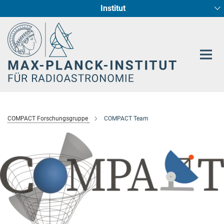
Institut
Hauptinhalt
Sternentstehung und Galaxienentwicklung
Radioastronomische Fundamentalphysik
COMPACT Forschungsgruppe
COMPACT Team