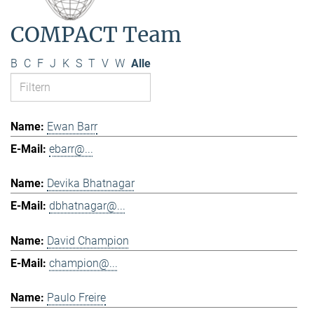
COMPACT Team
B
C
F
J
K
S
T
V
W
Alle
Ewan Barr
ebarr@...
Devika Bhatnagar
dbhatnagar@...
David Champion
champion@...
Paulo Freire